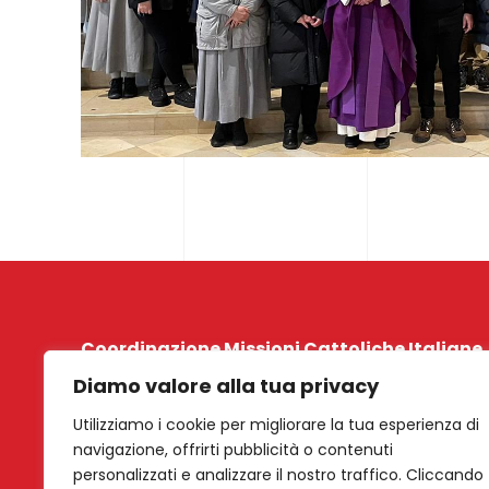
Coordinazione Missioni Cattoliche Italiane
Diamo valore alla tua privacy
Phone:
+41 41 266 06 62
Utilizziamo i cookie per migliorare la tua esperienza di
Email:
kontakt@nat-koord-ita.ch
navigazione, offrirti pubblicità o contenuti
personalizzati e analizzare il nostro traffico. Cliccando
Address:
Weystrasse 8 CH-6006 Luzern