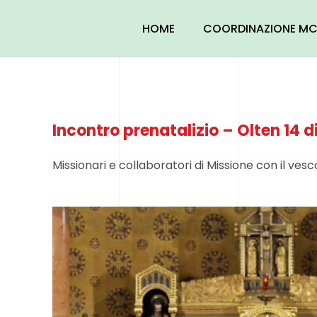
Skip
to
HOME
COORDINAZIONE MC
content
Incontro prenatalizio – Olten 14 
Missionari e collaboratori di Missione con il vesc